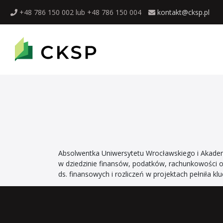
+48 786 150 002 lub +48 786 150 004
kontakt@cksp.pl
Absolwentka Uniwersytetu Wrocławskiego i Akade
w dziedzinie finansów, podatków, rachunkowości or
ds. finansowych i rozliczeń w projektach pełniła 