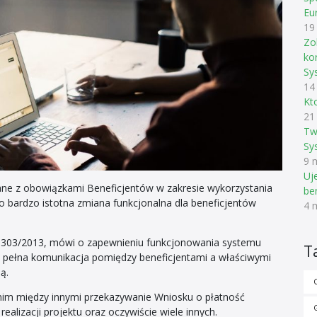
Eu
19
Zo
ko
Sy
14
Kt
21
Tw
Sy
9 
Uj
ne z obowiązkami Beneficjentów w zakresie wykorzystania
be
 bardzo istotna zmiana funkcjonalna dla beneficjentów
4 
r 1303/2013, mówi o zapewnieniu funkcjonowania systemu
T
 pełna komunikacja pomiędzy beneficjentami a właściwymi
ą.
 w nim między innymi przekazywanie Wniosku o płatność
alizacji projektu oraz oczywiście wiele innych.