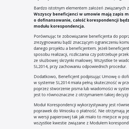
Bardzo istotnym elementem założeń związanych z
Wszyscy beneficjenci w umowie mają zapis 
o dofinansowanie, całość korespondencji będ
modułu korespondencja.
Porównując te zobowiązanie beneficjenta do popr
zrezygnowaniu bądź znaczącym ograniczeniu komu
danego projektu a beneficjentem. Jeżeli beneficjen
sposobu realizacji, rozliczania czy potrzebuje prz
ze służbowej skrzynki mailowej. Wszystkie te wi
SL2014, przy zachowaniu odpowiednich procedur.
Dodatkowo, Beneficjent podpisując Umowę o dofi
w systemie SL2014 miała pełną skuteczność w przed
poprzez stworzenie pisma lub wiadomości w syste
jest to równoznaczne z otrzymaniem takiej decyzji
Moduł Korespondencji wykorzystywany jest równie
poprawek do Wniosku o płatność. Nie otrzymają je
w wersji papierowej tak jak miało to miejsce w pop
wszystkie kwestie związane z Modułem koresponden