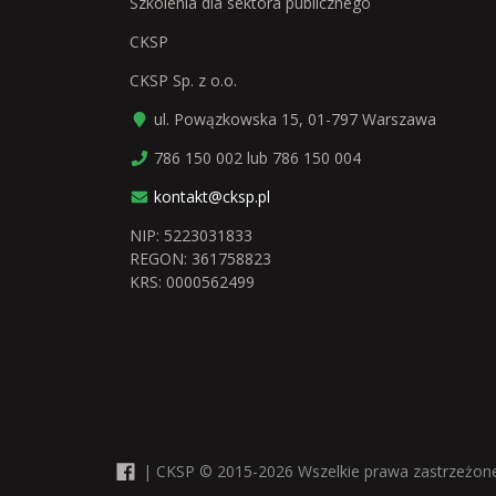
Szkolenia dla sektora publicznego
CKSP
CKSP Sp. z o.o.
ul. Powązkowska 15, 01-797 Warszawa
786 150 002 lub 786 150 004
kontakt@cksp.pl
NIP: 5223031833
REGON: 361758823
KRS: 0000562499
|
CKSP © 2015-2026
Wszelkie prawa zastrzeżon