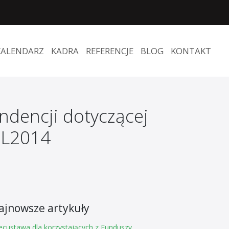
KALENDARZ
KADRA
REFERENCJE
BLOG
KONTAKT
ndencji dotyczącej
SL2014
ajnowsze artykuły
ecustawa dla korzystających z Funduszy