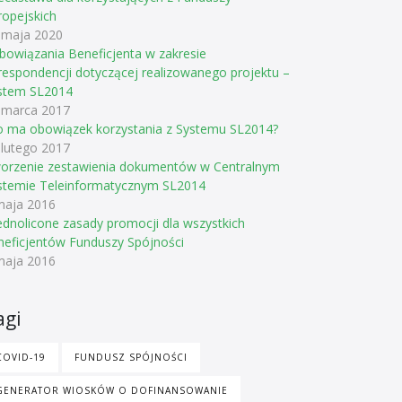
ropejskich
 maja 2020
bowiązania Beneficjenta w zakresie
respondencji dotyczącej realizowanego projektu –
stem SL2014
 marca 2017
o ma obowiązek korzystania z Systemu SL2014?
 lutego 2017
orzenie zestawienia dokumentów w Centralnym
stemie Teleinformatycznym SL2014
maja 2016
ednolicone zasady promocji dla wszystkich
neficjentów Funduszy Spójności
maja 2016
agi
COVID-19
FUNDUSZ SPÓJNOŚCI
GENERATOR WIOSKÓW O DOFINANSOWANIE