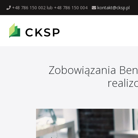
+48 786 150 002 lub +48 786 150 004
kontakt@cksp.pl
Zobowiązania Bene
reali