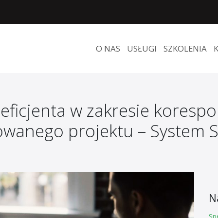
O NAS
USŁUGI
SZKOLENIA
ficjenta w zakresie korespo
zowanego projektu – System 
N
Sp