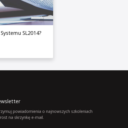
z Systemu SL2014?
wsletter
rzymuj powiadomienia o najnowszych szkoleniach
rost na skrzynkę e-mail.