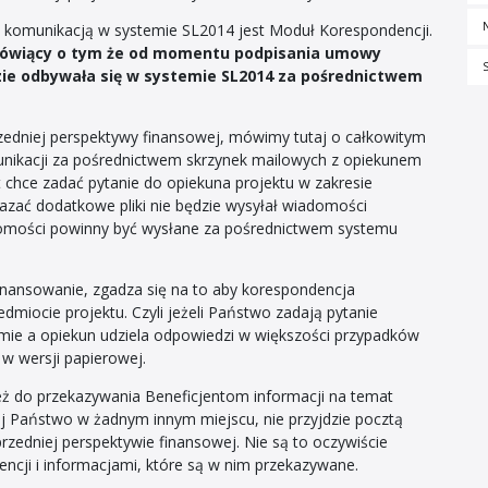
 komunikacją w systemie SL2014 jest Moduł Korespondencji.
mówiący o tym że od momentu podpisania umowy
zie odbywała się w systemie SL2014 za pośrednictwem
zedniej perspektywy finansowej, mówimy tutaj o całkowitym
nikacji za pośrednictwem skrzynek mailowych z opiekunem
t chce zadać pytanie do opiekuna projektu w zakresie
ekazać dodatkowe pliki nie będzie wysyłał wiadomości
adomości powinny być wysłane za pośrednictwem systemu
nansowanie, zgadza się na to aby korespondencja
miocie projektu. Czyli jeżeli Państwo zadają pytanie
mie a opiekun udziela odpowiedzi w większości przypadków
 w wersji papierowej.
ż do przekazywania Beneficjentom informacji na temat
j Państwo w żadnym innym miejscu, nie przyjdzie pocztą
rzedniej perspektywie finansowej. Nie są to oczywiście
cji i informacjami, które są w nim przekazywane.